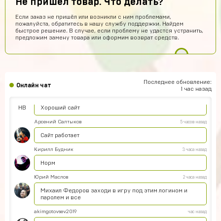
Не пришел товар. Что делать?
Гоша Кемертелидзе
9 часов назад
Если заказ не пришёл или возникли с ним проблемами,
ГК
Я хз насчёт сайта. Куплю аккаунт и напишу ещё раз
пожалуйста, обратитесь в нашу службу поддержки. Найдем
обман, или нет
быстрое решение. В случае, если проблему не удастся устранить,
предложим замену товара или оформим возврат средств.
Daniel Abazov
7 часов назад
DA
куплю
Алексей Санкин
6 часов назад
норм сайт
Последнее обновление:
Онлайн чат
1 час назад
Hesen Baqiri
5 часов назад
HB
Хороший сайт
Арсений Салтыков
5 часов назад
Сайт работает
Кирилл Будник
3 часа назад
Норм
Юрий Маслов
2 часа назад
Михаил Федоров заходи в игру под этим логином и
паролем и все
akimgotovsev2019
час назад