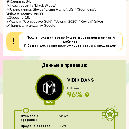
💎Кредиты: 84;

🔪Ножи: Butterfly "Black Widow";  

⭐️Редкие скины: Gloves "Living Flame", USP "Geometrix";

💣Всего предметов: 83;

📈Уровень: 19;

🎖Медали: "Competitive Gold", "Veteran 2020", "Revival" Silver

✔️Привязан к аккаунту Google
После покупки товар будет доставлен в личный
!
кабинет.
И будет доступна возможность связи с продавцом.
Данные о продавце:
VIDIK DANS
Рейтинг:
96%
?
96%
Отзывов о
68142
продавце:
Продано товаров:
13428