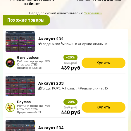
кабинет
Перед покупкой ознакомьтесь с
Условиями
Похожие товары
Аккаунт 232
💰Голда: 4.85; 🔪Ножи: 1; ⭐️Редкие скины: 5
Gary Judson
-20%
Рейтинг продавца: 98%
Купить
549 руб
Отзывов: 67813
руб
439
Предложений: 36
Аккаунт 233
💰Голда: 19.93;🔪Ножи: 1;⭐️Редкие скины: 15
Daymos
-20%
Рейтинг продавца: 98%
Купить
549 руб
Отзывов: 67559
руб
440
Предложений: 31
Аккаунт 234