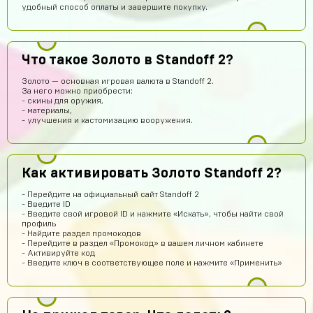
удобный способ оплаты и завершите покупку.
Timofei Fivtitwo
14 часов назад
Что такое Золото в Standoff 2?
норм сайт
Золото — основная игровая валюта в Standoff 2.
somftdcrew
13 часов назад
За него можно приобрести:
- скины для оружия,
Сайт просто супер
- материалы,
- улучшения и кастомизацию вооружения.
Диана Щербетова
12 часов назад
Класс
Egopkabossuk Dscraft
11 часов назад
Как активировать Золото Standoff 2?
Топ4ik воще!)
- Перейдите на официальный сайт Standoff 2
Ilya
11 часов назад
- Введите ID
- Введите свой игровой ID и нажмите «Искать», чтобы найти свой
Подходит на ps4?
профиль
- Найдите раздел промокодов
Айнур Кулиева
9 часов назад
- Перейдите в раздел «Промокод» в вашем личном кабинете
- Активируйте код
Акк пришел)))
- Введите ключ в соответствующее поле и нажмите «Применить»
Иван Горобинский
9 часов назад
Куда пришел? На почту?