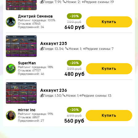
💰Голда: 7.91; 🔪Ножи: 2; ⭐️Редкие скины: 19
Дмитрий Семенов
-20%
Рейтинг продавца: 100%
Купить
799 руб
Отзывов: 67845
руб
640
Предложений: 34
Аккаунт 235
💰Голда: 13.54; 🔪Ножи: 1; ⭐️Редкие скины: 7
SuperMan
-20%
Рейтинг продавца: 98%
Купить
599 руб
Отзывов: 67707
руб
480
Предложений: 46
Аккаунт 236
💰Голда: 1.50;🔪Ножи: 1;⭐️Редкие скины: 13
mirror inc
-20%
Рейтинг продавца: 99%
Купить
699 руб
Отзывов: 68167
руб
560
Предложений: 27